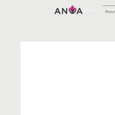
About
Proj
Abou